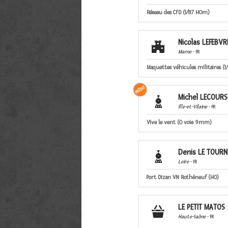
Réseau des CFD (1/87 HOm)
Nicolas LEFEBVR

Marne
- FR
Maquettes véhicules militaires (1/
Michel LECOURS

Ille-et-Vilaine
- FR
Vive le vent (O voie 9mm)
Denis LE TOUR

Loire
- FR
Port Dizan VN Rothéneuf (HO)
LE PETIT MATOS

Haute-Saône
- FR