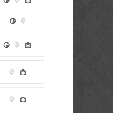








