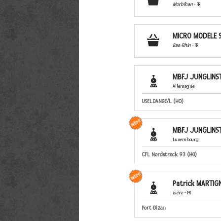
Morbihan
- FR
MICRO MODELE 

Bas-Rhin
- FR
MBFJ JUNGLINS

Allemagne
USELDANGE/L (HO)
MBFJ JUNGLINS

Luxembourg
CFL Nordstreck 93 (H0)
Patrick MARTIG

Isère
- FR
Port Dizan