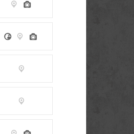








