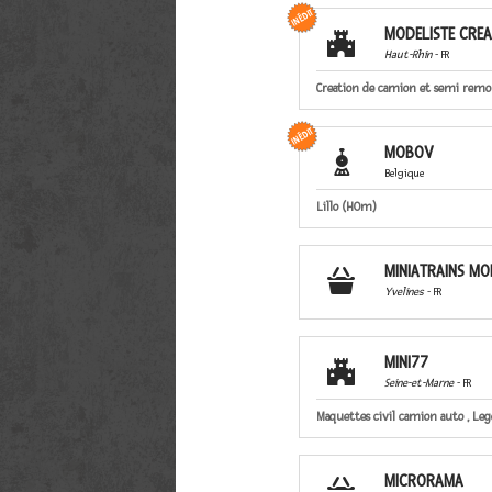
MODELISTE CREA

Haut-Rhin
- FR
Creation de camion et semi remo
MOBOV

Belgique
Lillo (HOm)
MINIATRAINS MO

Yvelines
- FR
MINI77

Seine-et-Marne
- FR
Maquettes civil camion auto , Lego
MICRORAMA
