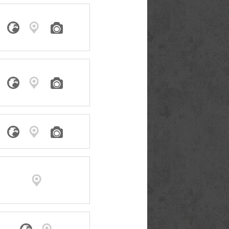











