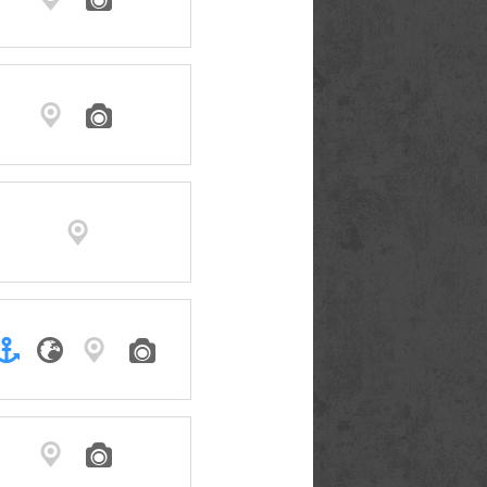








