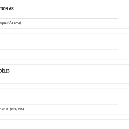
TION 68
rque (1/14 eme)
DÈLES
 et RC (1/24, 1/16)