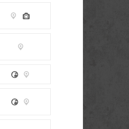






