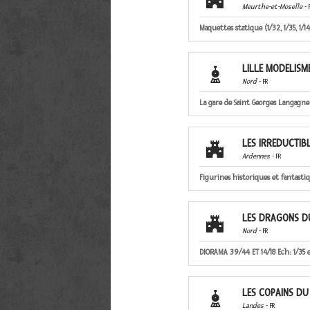
Meurthe-et-Moselle
- 
Maquettes statique (1/32, 1/35, 1/1
LILLE MODELISM

Nord
- FR
La gare de Saint Georges Langagne
LES IRREDUCTIB

Ardennes
- FR
Figurines historiques et fantastiq
LES DRAGONS D

Nord
- FR
DIORAMA 39/44 ET 14/18 Ech: 1/35 et
LES COPAINS DU

Landes
- FR