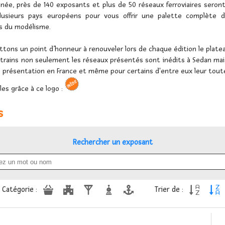
née, près de 140 exposants et plus de 50 réseaux ferroviaires seron
lusieurs pays européens pour vous offrir une palette complète de
s du modélisme.
tons un point d’honneur à renouveler lors de chaque édition le platea
e trains non seulement les réseaux présentés sont inédits à Sedan mais
 présentation en France et même pour certains d'entre eux leur toute
les grâce à ce logo :
s
Rechercher un exposant







Catégorie :
Trier de :