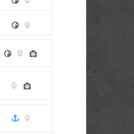








