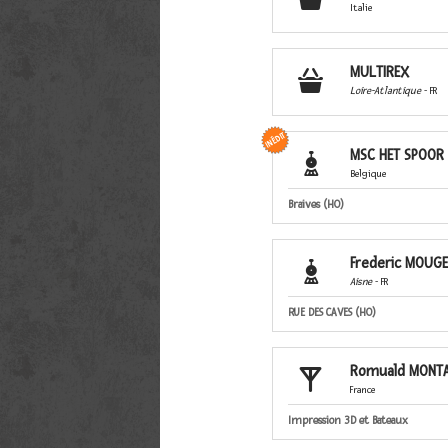
Italie
MULTIREX

Loire-Atlantique
- FR
MSC HET SPOOR

Belgique
Braives (HO)
Frederic MOUGE

Aisne
- FR
RUE DES CAVES (HO)
Romuald MONT

France
Impression 3D et Bateaux