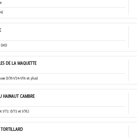
FR
44)
E
 (HO)
LES DE LA MAQUETTE
ues (1/35-1/24-1/16 et plus)
U HAINAUT CAMBRE
 1/72. (1/72 et 1/35.)
 TORTILLARD