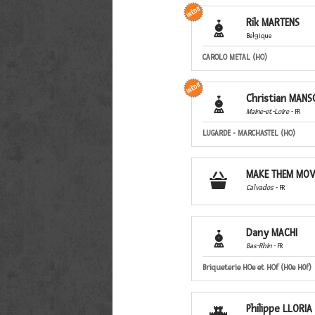
Rik MARTENS

Belgique
CAROLO METAL (HO)
Christian MANS

Maine-et-Loire
- FR
LUGARDE - MARCHASTEL (HO)
MAKE THEM MOV

Calvados
- FR
Dany MACHI

Bas-Rhin
- FR
Briqueterie HOe et HOf (H0e H0f)
Philippe LLORIA
