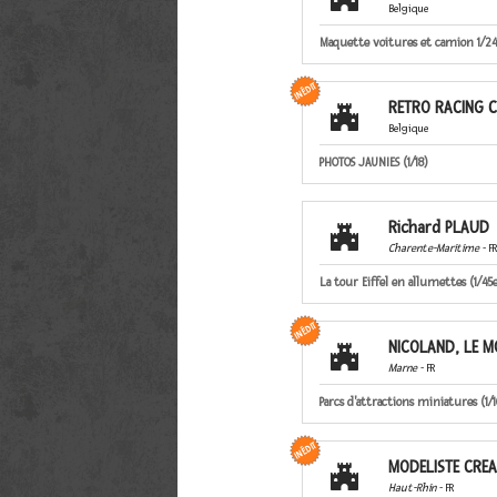
Belgique
Maquette voitures et camion 1/24 
RETRO RACING 

Belgique
PHOTOS JAUNIES (1/18)
Richard PLAUD

Charente-Maritime
- FR
La tour Eiffel en allumettes (1/45
NICOLAND, LE M

Marne
- FR
Parcs d'attractions miniatures (1/1
MODELISTE CREA

Haut-Rhin
- FR