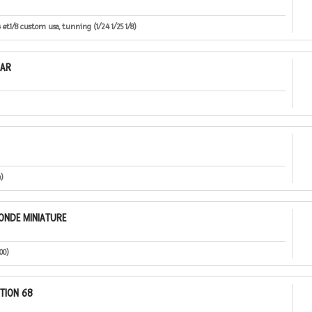
et1/8 custom usa, tunning (1/24 1/25 1/8)
CAR
e)
ONDE MINIATURE
00)
TION 68