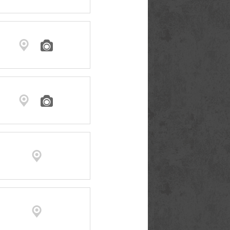





