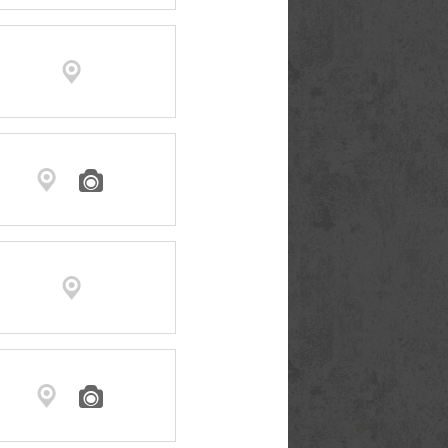





