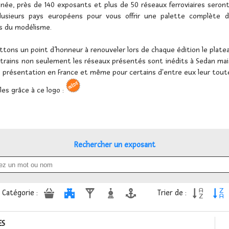
née, près de 140 exposants et plus de 50 réseaux ferroviaires seron
lusieurs pays européens pour vous offrir une palette complète de
s du modélisme.
tons un point d’honneur à renouveler lors de chaque édition le platea
e trains non seulement les réseaux présentés sont inédits à Sedan mais
 présentation en France et même pour certains d'entre eux leur toute
les grâce à ce logo :
Rechercher un exposant







Catégorie :
Trier de :
ES