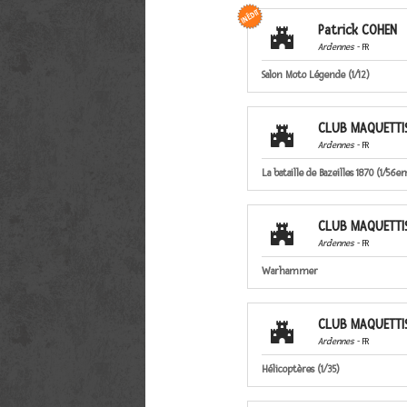
Patrick COHEN

Ardennes
- FR
Salon Moto Légende (1/12)
CLUB MAQUETTIS

Ardennes
- FR
La bataille de Bazeilles 1870 (1/56e
CLUB MAQUETTIS

Ardennes
- FR
Warhammer
CLUB MAQUETTIS

Ardennes
- FR
Hélicoptères (1/35)