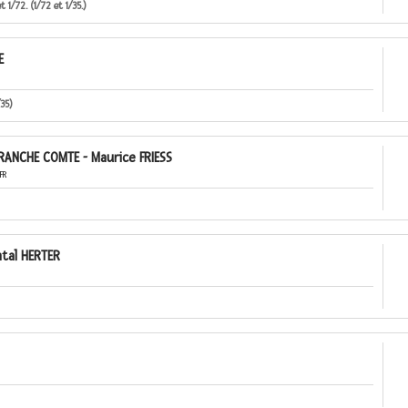
 1/72. (1/72 et 1/35.)
E
35)
RANCHE COMTE - Maurice FRIESS
FR
tal HERTER