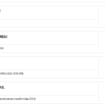
T
INEAU
.24)
50 à 2022 (1/20 1/18)
OUL
américaines transformées (1/24)