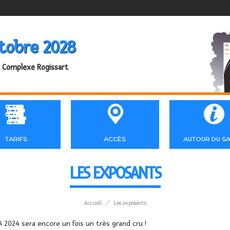
tobre 2028
 Complexe Rogissart



TARIFS
ACCÈS
AUTOUR DU S
LES EXPOSANTS
Accueil
/
Les exposants
 2024 sera encore un fois un très grand cru !