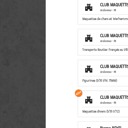
CLUB MAQUETTIS

Ardennes
- FR
Maquettes de chars et Warhammer
CLUB MAQUETTIS

Ardennes
- FR
Transports Routier Français au 1/8
CLUB MAQUETTIS

Ardennes
- FR
Figurines (1/35 1/16 75MM)
CLUB MAQUETTIS

Ardennes
- FR
Maquettes divers (1/35 1/72)