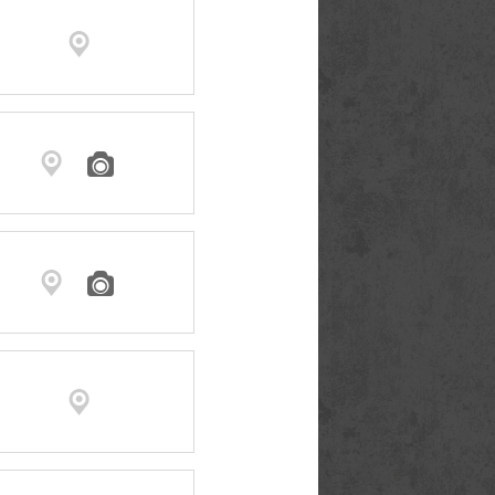





