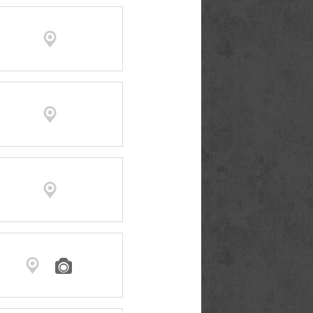




