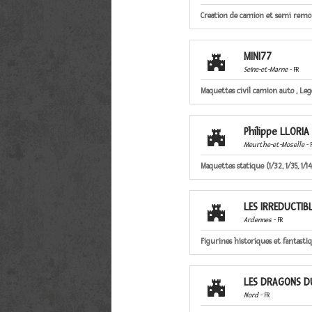
Creation de camion et semi remo
MINI77

Seine-et-Marne
- FR
Maquettes civil camion auto , Lego
Philippe LLORIA

Meurthe-et-Moselle
- 
Maquettes statique (1/32, 1/35, 1/1
LES IRREDUCTIB

Ardennes
- FR
Figurines historiques et fantastiq
LES DRAGONS D

Nord
- FR