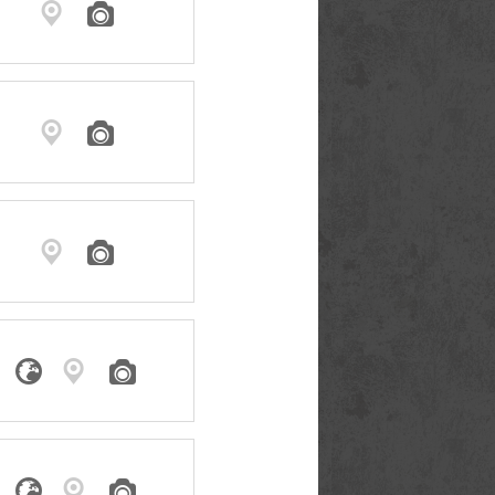











