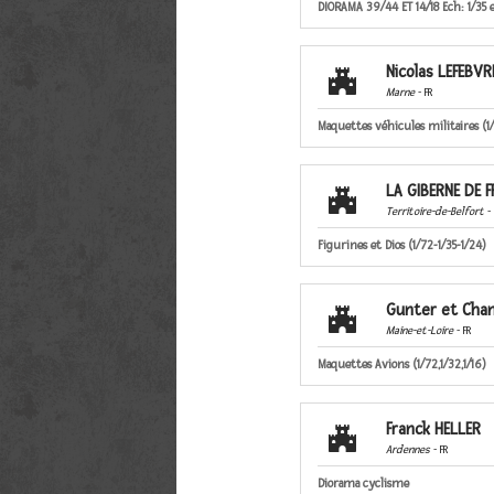
DIORAMA 39/44 ET 14/18 Ech: 1/35 et
Nicolas LEFEBVR

Marne
- FR
Maquettes véhicules militaires (1/
LA GIBERNE DE F

Territoire-de-Belfort
- 
Figurines et Dios (1/72-1/35-1/24)
Gunter et Chan

Maine-et-Loire
- FR
Maquettes Avions (1/72,1/32,1/16)
Franck HELLER

Ardennes
- FR
Diorama cyclisme