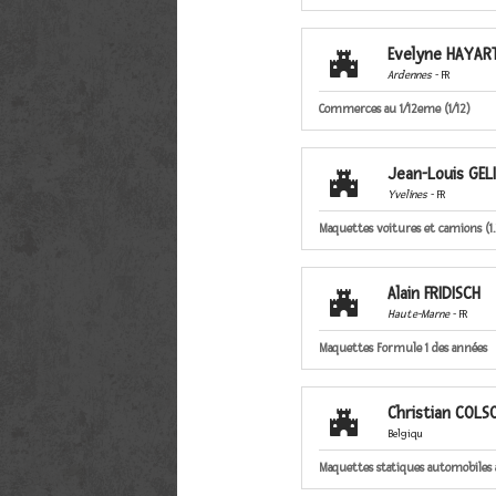
Evelyne HAYAR

Ardennes
- FR
Commerces au 1/12eme (1/12)
Jean-Louis GEL

Yvelines
- FR
Maquettes voitures et camions (1
Alain FRIDISCH

Haute-Marne
- FR
Maquettes Formule 1 des années 19
Christian COLS

Belgiqu
Maquettes statiques automobiles 