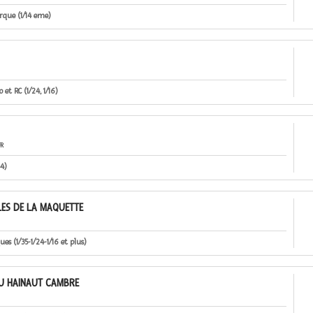
rque (1/14 eme)
 et RC (1/24, 1/16)
FR
44)
LES DE LA MAQUETTE
ues (1/35-1/24-1/16 et plus)
U HAINAUT CAMBRE