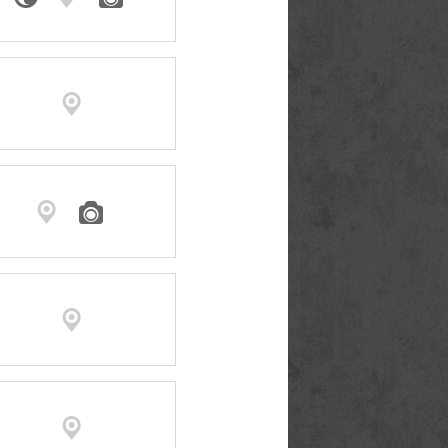




